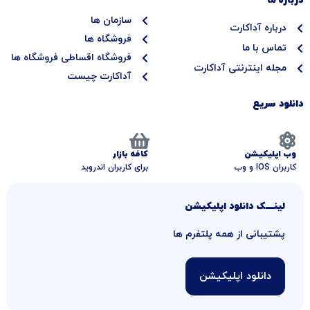
درباره ما
u
e
t
a
b
d
e
g
سازمان ها
e
i
r
r
درباره آداکارت
n
a
فروشگاه ها
تماس با ما
m
فروشگاه اقساطی فروشگاه ها
مجله اینترنتی آداکارت
آداکارت چیست
دانلود سریع
وب اپلیکیشن
کافه بازار
کاربران IOS و وب
برای کاربران اندروید
لینــــــک دانلود اپلیکیشن
پشتیبانی از همه پلتفرم ها
دانلود اپلیکیشن