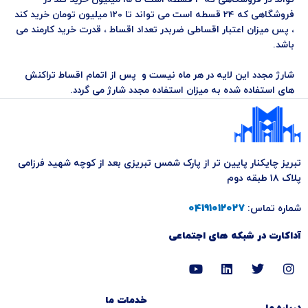
فروشگاهی که 24 قسطه است می تواند تا 120 میلیون تومان خرید کند
، پس میزان اعتبار اقساطی ضربدر تعداد اقساط ، قدرت خرید کارمند می
باشد.
شارژ مجدد این لایه در هر ماه نیست و پس از اتمام اقساط تراکنش
های استفاده شده به میزان استفاده مجدد شارژ می گردد.
تبریز چایکنار پایین تر از پارک شمس تبریزی بعد از کوچه شهید فرزامی
پلاک ۱۸ طبقه دوم
شماره تماس:
04191012027
آداکارت در شبکه های اجتماعی
Y
L
T
I
o
i
w
n
u
n
i
s
t
k
t
t
خدمات ما