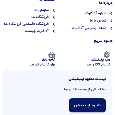
درباره ما
u
e
t
a
b
d
e
g
سازمان ها
e
i
r
r
درباره آداکارت
n
a
فروشگاه ها
تماس با ما
m
فروشگاه اقساطی فروشگاه ها
مجله اینترنتی آداکارت
آداکارت چیست
دانلود سریع
وب اپلیکیشن
کافه بازار
کاربران IOS و وب
برای کاربران اندروید
لینــــــک دانلود اپلیکیشن
پشتیبانی از همه پلتفرم ها
دانلود اپلیکیشن