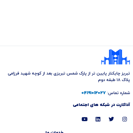
تبریز چایکنار پایین تر از پارک شمس تبریزی بعد از کوچه شهید فرزامی
پلاک ۱۸ طبقه دوم
شماره تماس:
04191012027
آداکارت در شبکه های اجتماعی
Y
L
T
I
o
i
w
n
u
n
i
s
t
k
t
t
خدمات ما