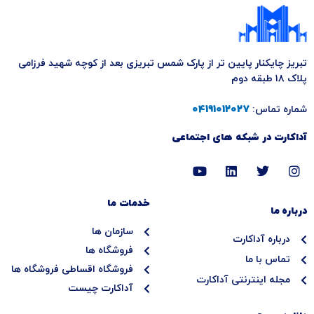
تبریز چایکنار پایین تر از پارک شمس تبریزی بعد از کوچه شهید فرزامی
پلاک ۱۸ طبقه دوم
شماره تماس:
04191012027
آداکارت در شبکه های اجتماعی
Y
L
T
I
o
i
w
n
u
n
i
s
t
k
t
t
خدمات ما
درباره ما
u
e
t
a
b
d
e
g
سازمان ها
e
i
r
r
درباره آداکارت
n
a
فروشگاه ها
تماس با ما
m
فروشگاه اقساطی فروشگاه ها
مجله اینترنتی آداکارت
آداکارت چیست