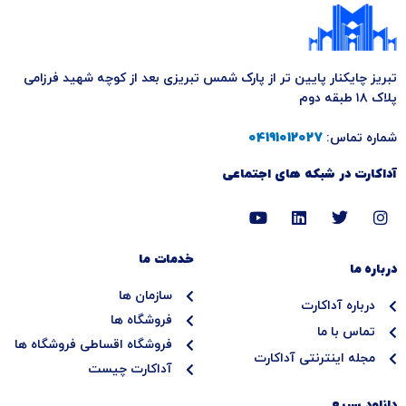
تبریز چایکنار پایین تر از پارک شمس تبریزی بعد از کوچه شهید فرزامی
پلاک ۱۸ طبقه دوم
شماره تماس:
04191012027
آداکارت در شبکه های اجتماعی
Y
L
T
I
o
i
w
n
u
n
i
s
t
k
t
t
خدمات ما
درباره ما
u
e
t
a
b
d
e
g
سازمان ها
e
i
r
r
درباره آداکارت
n
a
فروشگاه ها
تماس با ما
m
فروشگاه اقساطی فروشگاه ها
مجله اینترنتی آداکارت
آداکارت چیست
دانلود سریع