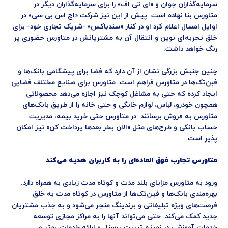
سرمایه‌گذاران جوان و «ای تی اف» را برای سرمایه‌گذاران دیگر در
متاورس بنا نهاده است. پیش از این نیز شرکت «اچ اس بی سی» در
اوایل امسال اعلام کرد او در کنار «سندباکس» -شریک تجاری خود- برای
خلق تحربه‌ای نوین و انتقال آن به مشتریانش در متاورس حضوری پر
رنگ خواهد داشت.
چنین جنبش بزرگی نشان از آن دارد که فضا برای پیشگامی بانک‌ها و
فبن‌تک‌ها در متاورس فراهم است. متاورس برای صنایع مختلف فضایی
ایجاد کرده که حتی به مشاغل کوچک نیز اجازه می‌دهد محصولاتی
همچون خودرو، لباس، لوازم خانگی و حتی خانه را از طریق بانک‌های
متاورس به فروش برسانند. در متاورس حتی خرید بیمه، مدیریت
حساب بانکی و طرح‌های مثل «الان بخر بعدها پرداخت کن» نیز امکان
پذیر است.
متاورس تجارب فوق العاده‌ای را به کاربران هدیه می‌کند
ورود به متاورس مزایای بلند مدت و کوتاه مدت زیادی به همراه دارد.
بهره‌مندی بانک‌ها و فین‌تک‌ها از متاورس در کوتاه مدت به خلق
فرصت‌های ویژه تبلیغاتی و برندینگ منجر می‌شود و به جذب مشتریان
جدید کمک می‌کند. حتی می‌تواند آنها را به مراکز مجازی توسعه
خدمات آموزشی در زمینه تربیت پرسنل و ارائه خدمات بهتر و