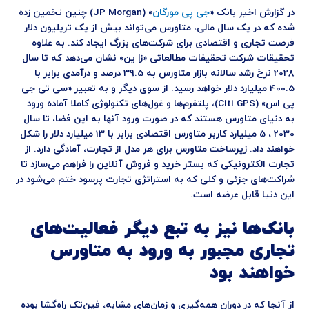
در گزارش اخیر بانک «
جی پی مورگان
» (JP Morgan) چنین تخمین زده
شده که در یک سال مالی، متاورس می‌تواند بیش از یک تریلیون دلار
فرصت تجاری و اقتصادی برای شرکت‌های بزرگ ایجاد کند. به علاوه
تحقیقات شرکت تحقیفات مطالعاتی «زا ین» نشان می‌دهد که تا سال
2028 نرخ رشد سالانه بازار متاورس به 39.5 درصد و درآمدی برابر با
400.5 میلیارد دلار خواهد رسید. از سوی دیگر و به تعبیر «سی تی جی
پی اس» (Citi GPS)، پلتفرم‌ها و غول‌های تکنولوژی کاملا آماده ورود
به دنیای متاورس هستند که در صورت ورود آنها به این فضا، تا سال
2030 ، 5 میلیارد کاربر متاورس اقتصادی برابر با 13 میلیارد دلار را شکل
خواهند داد. زیرساخت متاورس برای هر مدل از تجارت، آمادگی دارد. از
تجارت الکترونیکی که بستر خرید و فروش آنلاین را فراهم می‌سازد تا
شراکت‌های جزئی و کلی که به استراتژی تجارت پرسود ختم می‌شود در
این دنیا قابل عرضه است.
بانک‌ها نیز به تبع دیگر فعالیت‌های
تجاری مجبور به ورود به متاورس
خواهند بود
از آنجا که در دوران همه‌گیری و زمان‌های مشابه، فین‌تک راه‌گشا بوده