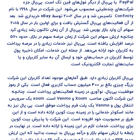
PayPal یا پی‌پال از دیگر غول‌های فین تک است. پی‌پال جزء
شرکت‌های چندملیتی محسوب می‌شود. این شرکت در سال 1998 با نام
Confinity تاسیس شد و در سال 2002 توسط eBay خریداری شد. بعد
از آن فعالیت‌های پی‌پال گسترش یافت و برای اولین بار در سال 2015
سهام آن وارد بازار بورس شد. پی‌پال از آن زمان تاکنون رشد زیادی کرد.
چنانچه ارزش سهام این شرکت از زمان عرضه سهم در بازار، حدود 570
درصد افزایش یافته است. پی‌پال نیز خدمات زیادی را در عرصه پرداخت
به کاربران خود ارائه می‌دهد. از جمله این خدمات، امکان ذخیره پول
توسط کاربران در حساب‌های خود و ارسال آن به سایر کاربران و یا
سایت‌های تجارت الکترونیک است.
پی‌پال کاربران زیادی دارد. طبق آمارهای موجود تعداد کاربران این شرکت
بزرگ چیزی بالغ بر 400 میلیون حساب کاربری فعال است. یکی از رموز
موفقیت پی‌پال، نوآوری در زمینه فعالیت‌های پرداخت است. چنانچه
این شرکت اکنون صاحب Xoom و Venmo است. xoom یک سرویس
انتقال پول و Venmo یک پلت فرم پرداخت موفق است. پی پال نیز به
مانند اسکوئر خدماتی را در زمینه بیت کوین ارائه داده است و از این
طرق بر محبوبیت خود افزوده است. این شرکت با پذیرش بیت کوین
برای پرداخت، خدمات لازم در این زمینه را ارائه داده است. در نهایت در
رابطه با ارزش سهام بازار و درآمد پی‌پال بد نیست بدانید که این ارزش
حدود 324 میلیارد دلار است که منجربه درآمد 22 میلیارد دلاری شرکت