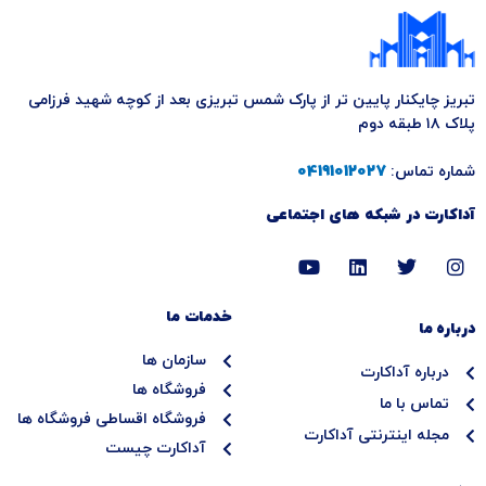
تبریز چایکنار پایین تر از پارک شمس تبریزی بعد از کوچه شهید فرزامی
پلاک ۱۸ طبقه دوم
شماره تماس:
04191012027
آداکارت در شبکه های اجتماعی
Y
L
T
I
o
i
w
n
u
n
i
s
t
k
t
t
خدمات ما
درباره ما
u
e
t
a
b
d
e
g
سازمان ها
e
i
r
r
درباره آداکارت
n
a
فروشگاه ها
تماس با ما
m
فروشگاه اقساطی فروشگاه ها
مجله اینترنتی آداکارت
آداکارت چیست