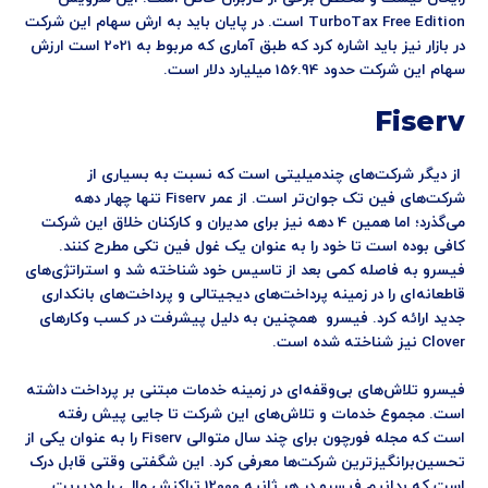
TurboTax Free Edition است. در پایان باید به ارش سهام این شرکت
در بازار نیز باید اشاره کرد که طبق آماری که مربوط به 2021 است ارزش
سهام این شرکت حدود 156.94 میلیارد دلار است.
Fiserv
از دیگر شرکت‌های چندمیلیتی است که نسبت به بسیاری از
شرکت‌های فین تک جوان‌تر است. از عمر Fiserv تنها چهار دهه
می‌گذرد؛ اما همین 4 دهه نیز برای مدیران و کارکنان خلاق این شرکت
کافی بوده است تا خود را به عنوان یک غول فین تکی مطرح کنند.
فیسرو به فاصله کمی بعد از تاسیس خود شناخته شد و استراتژی‌های
قاطعانه‌ای را در زمینه پرداخت‌های دیجیتالی و پرداخت‌های بانکداری
جدید ارائه کرد. فیسرو همچنین به دلیل پیشرفت در کسب وکارهای
Clover نیز شناخته شده است.
فیسرو تلاش‌های بی‌وقفه‌ای در زمینه خدمات مبتنی بر پرداخت داشته
است. مجموع خدمات و تلاش‌های این شرکت تا جایی پیش رفته
است که مجله فورچون برای چند سال متوالی Fiserv را به عنوان یکی از
تحسین‌برانگیزترین شرکت‌ها معرفی کرد. این شگفتی وقتی قابل درک
است که بدانیم فیسرو در هر ثانیه 12000 تراکنش مالی را مدیریت