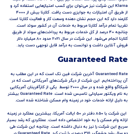
Klarna این شرکت نیز می‌توان برای کسب امتیازهایی استفاده کرد و
از طریق آن امتیازات به جوایزی دست یافت. کلارنا بیش از 4000
کارمند دارد که این حجم نشان دهنده وسعت کار و فعالیت کلارنا است.
تقریبا تمام درآمد کلارنا مربوط به خدمات آن در کشور سوئد است.
چنانچه 40 درصد از کل خدمات مربوط به پرداخت‌های سوئد از طریق
کلارنا انجام می‌شود. این شرکت در سال 2021 حدود 80 میلیارد دلار
فروش آنلاین داشت و توانست به درآمد قابل توجهی دست یابد.
Guaranteed Rate
Guaranteed Rate آخرین شرکت فین تک است که در این مطلب به
آن پرداخته‌ایم. این شرکت از دیگر شرکت‌های آمریکائی است که در
شیکاگو واقع شده و در سال 2000 توسط یکی از کارآفرینان آمریکایی
به نام ویکتور سیاردلی تاسیس شده است. Guaranteed Rate بیشتر
به دلیل ارائه خدمات خود در زمینه وام مسکن شناخته شده است.
این شرکت با 850 دفتر در 50 ایالت آمریکا، بیشترین عملکرد در زمینه
ارائه وام مسکن را به خود اختصاص داده است. عملکردی که رشد بسیار
سریع این شرکت را نیز به دنبال داشته است. چنانچه این شرکت طی
دو سال رشد چشمگیر 371 درصدی را ثبت کرد. Guaranteed Rate در