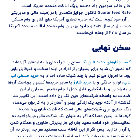
حال حاضر سومین وام دهنده بزرگ ایالات متحده آمریکا است.
Guaranteed Rate تاکنون جوایز متعددی را در زمینه مالی و مدیریتی
از آن خود کرده است که جایزه تجاری آمریکا برای فناوری وام مسکن
دیجیتال در سال 2016 و جایزه بهترین وام دهنده ایالات متحده آمریکا
در سال 2018 از جمله آن‌هاست.
سخن نهایی
کسب‌وکارهای جدید فین‌تک
سطح پیشرفته‌ای را به ارمغان آورده‌اند
که تصور آن شاید برای بسیاری از افراد در ابتدا سخت و غیرقابل باور
بود. ما امروزه می‌توانیم با چند کلیک ساده اقدام به
خرید قسطی لپ
تاپ
، لوازم خانگی و یا
خرید شارژ
یا سایر خریدها کنیم و پرداخت آن‌ها
را به راحتی و با بانکداری قابل حمل انجام دهیم. بسیاری از این
خدمات به واسطه شرکت‌های فین تک رخ داده است. این تغییرات،
گذشته از آنکه نوید یک زندگی بهتر و آسان‌تر را به کاربران می‌دهد؛
زنگ خطری برای شرکت‌های مالی است که قدرت فناوری را نادیده
گرفته‌اند. بدین معنا که اگر به عنوان یک شرکت مالی می‌خواهید به
فعالیت‌های خود ادامه دهید چاره‌ای جز پذیرش فناوری و همگام شدن
با آن را ندارید. پس اگر از این قافله عقب هستید هر چه زودتر به آن
ملحق شوید و تغییرات خود را مطابق با تحولات جدید پیش ببرید.