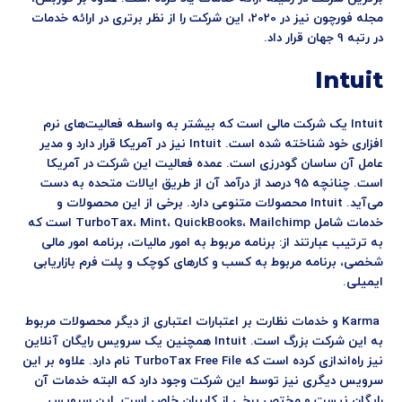
مجله فورچون نیز در 2020، این شرکت را از نظر برتری در ارائه خدمات
در رتبه 9 جهان قرار داد.
Intuit
Intuit یک شرکت مالی است که بیشتر به واسطه فعالیت‌های نرم
افزاری خود شناخته شده است. Intuit نیز در آمریکا قرار دارد و مدیر
عامل آن ساسان گودرزی است. عمده فعالیت این شرکت در آمریکا
است. چنانچه 95 درصد از درآمد آن از طریق ایالات متحده به دست
می‌آید. Intuit محصولات متنوعی دارد. برخی از این محصولات و
خدمات شامل TurboTax، Mint، QuickBooks، Mailchimp است که
به ترتیب عبارتند از: برنامه مربوط به امور مالیات، برنامه امور مالی
شخصی، برنامه مربوط به کسب و کارهای کوچک و پلت فرم بازاریابی
ایمیلی.
Karma و خدمات نظارت بر اعتبارات اعتباری از دیگر محصولات مربوط
به این شرکت بزرگ است. Intuit همچنین یک سرویس رایگان آنلاین
نیز راه‌اندازی کرده است که TurboTax Free File نام دارد. علاوه بر این
سرویس دیگری نیز توسط این شرکت وجود دارد که البته خدمات آن
رایگان نیست و مختص برخی از کاربران خاص است. این سرویس